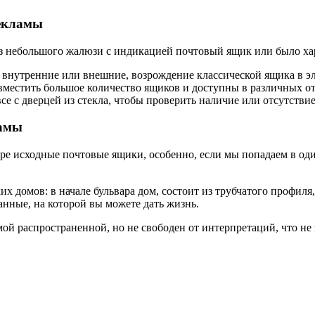
екламы
з небольшого жалюзи с индикацией почтовый ящик или было хара
 внутренние или внешние, возрождение классической ящика в э
вместить большое количество ящиков и доступны в различных о
се с дверцей из стекла, чтобы проверить наличие или отсутстви
ламы
е исходные почтовые ящики, особенно, если мы попадаем в один
 домов: в начале бульвара дом, состоит из трубчатого профиля
анные, на которой вы можете дать жизнь.
мой распространенной, но не свободен от интерпретаций, что не