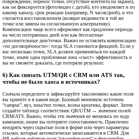
повреждение, перенос точки, отсутствие контента на экране),
как он фиксируется (фото/видео с датой), кто уведомляет и по
какому каналу, срок реакции (например, N часов/дней), и что
считается восстановлением (возврат видимости в той же
точке или замена на согласованную альтернативу).
Компенсации чаще всего оформляют как продление периода
на число потерянных дней или как бесплатные
дополнительные дни/точки. Важно не оставлять компенсацию
«по договорённости»: тогда SLA становится фикцией. Если у
вас несколько точек, SLA должен применяться по каждой
точке, иначе одна проблемная зона «съест» эффективность и
вы не сможете доказать, где потеряли результат.
6) Как связать UTM/QR с CRM или ATS так,
чтобы не было хаоса в источниках?
Сначала определите и зафиксируйте таксономию: какие поля
вы храните и в каком виде. Базовый минимум: источник
“campus”, вуз, зона/тип точки, волна креатива, формат. Затем
создайте таблицу соответствия: QR/UTM → значение полей
CRM/ATS. Важно, чтобы эти значения не менялись по ходу
кампании, иначе вы потеряете сопоставимость. Практично
внедрять через скрытые поля в форме или через параметры
ссылки, которые автоматически записываются в CRM. Для
HR-кейсов добавьте поле “квалификация” и фиксируйте