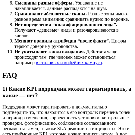
Смешаны разные офферы.
Узнавание не
накапливается, данные распадаются на шум.
Сравнивают абсолютные сканы.
Разные зоны имеют
разное время внимания; сравнивать нужно по воронке.
Нет определения “квалифицированного лида”.
Получают «дешёвые» лиды и разочаровываются в
канале.
Меняют правила атрибуции “после факта”.
Цифры
теряют доверие у руководства.
Не учитывают точки ожидания.
Действия чаще
происходят там, где человек может остановиться,
например
в столовых и кофейнях кампуса
.
FAQ
1) Какие KPI подрядчик может гарантировать, а
какие — нет?
Подрядчик может гарантировать и документально
подтвердить то, что находится в его контроле: перечень точек
и период размещения, корректность установки, контрольные
проверки, фотофиксацию, соблюдение согласованного
регламента замен, а также SLA реакции на инциденты. Это и
есть приёмочные KPI, которые можно принять актом. А вот