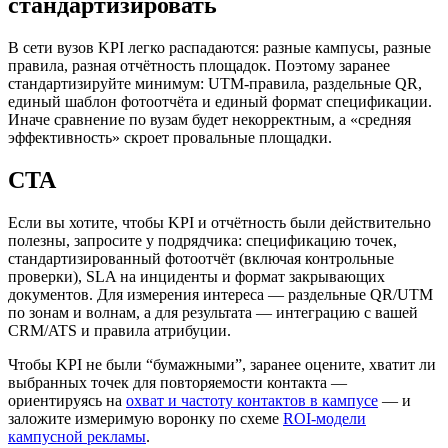
стандартизировать
В сети вузов KPI легко распадаются: разные кампусы, разные
правила, разная отчётность площадок. Поэтому заранее
стандартизируйте минимум: UTM-правила, раздельные QR,
единый шаблон фотоотчёта и единый формат спецификации.
Иначе сравнение по вузам будет некорректным, а «средняя
эффективность» скроет провальные площадки.
CTA
Если вы хотите, чтобы KPI и отчётность были действительно
полезны, запросите у подрядчика: спецификацию точек,
стандартизированный фотоотчёт (включая контрольные
проверки), SLA на инциденты и формат закрывающих
документов. Для измерения интереса — раздельные QR/UTM
по зонам и волнам, а для результата — интеграцию с вашей
CRM/ATS и правила атрибуции.
Чтобы KPI не были “бумажными”, заранее оцените, хватит ли
выбранных точек для повторяемости контакта —
ориентируясь на
охват и частоту контактов в кампусе
— и
заложите измеримую воронку по схеме
ROI-модели
кампусной рекламы
.