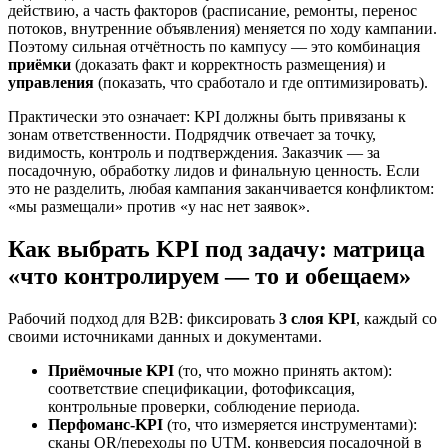
действию, а часть факторов (расписание, ремонты, перенос
потоков, внутренние объявления) меняется по ходу кампании.
Поэтому сильная отчётность по кампусу — это комбинация
приёмки
(доказать факт и корректность размещения) и
управления
(показать, что сработало и где оптимизировать).
Практически это означает: KPI должны быть привязаны к
зонам ответственности. Подрядчик отвечает за точку,
видимость, контроль и подтверждения. Заказчик — за
посадочную, обработку лидов и финальную ценность. Если
это не разделить, любая кампания заканчивается конфликтом:
«мы размещали» против «у нас нет заявок».
Как выбрать KPI под задачу: матрица
«что контролируем — то и обещаем»
Рабочий подход для B2B: фиксировать
3 слоя KPI
, каждый со
своими источниками данных и документами.
Приёмочные KPI
(то, что можно принять актом):
соответствие спецификации, фотофиксация,
контрольные проверки, соблюдение периода.
Перфоманс-KPI
(то, что измеряется инструментами):
сканы QR/переходы по UTM, конверсия посадочной в