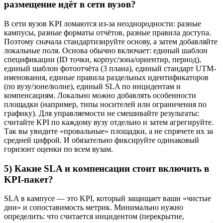
размещение идёт в сети вузов?
В сети вузов KPI ломаются из-за неоднородности: разные
кампусы, разные форматы отчётов, разные правила доступа.
Поэтому сначала стандартизируйте основу, а затем добавляйте
локальные поля. Основа обычно включает: единый шаблон
спецификации (ID точки, корпус/зона/ориентир, период),
единый шаблон фотоотчёта (3 плана), единый стандарт UTM-
именования, единые правила раздельных идентификаторов
(по вузу/зоне/волне), единый SLA по инцидентам и
компенсациям. Локально можно добавлять особенности
площадки (например, типы носителей или ограничения по
графику). Для управляемости не смешивайте результаты:
считайте KPI по каждому вузу отдельно и затем агрегируйте.
Так вы увидите «провальные» площадки, а не спрячете их за
средней цифрой. И обязательно фиксируйте одинаковый
горизонт оценки по всем вузам.
5) Какие SLA и компенсации стоит включить в
KPI-пакет?
SLA в кампусе — это KPI, который защищает ваши «чистые
дни» и сопоставимость метрик. Минимально нужно
определить: что считается инцидентом (перекрытие,