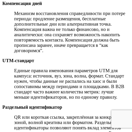
Компенсация дней
Механизм восстановления справедливости при потере
периода: продление размещения, бесплатные
дополнительные дни или альтернативная точка.
Компенсация важна не только финансово, но и
аналитически: она сохраняет возможность накопить
повторяемость контакта. Компенсация должна быть
прописана заранее, иначе превращается в “как
договоримся”.
UTM-стандарт
Единые правила именования параметров UTM для
кампуса: источник, вуз, зона, волна, формат. Стандарт
нужен, чтобы данные не распались на хаос и были
сопоставимы между периодами и площадками. В B2B
стандарт часто важнее количества метрик: лучше
меньше идентификаторов, но по единому правилу.
Раздельный идентификатор
QR или короткая ссылка, закреплённая за конкретной
зоной, волной креатива или форматом. Раздельные
идентификаторы позволяют понять вклад элементов