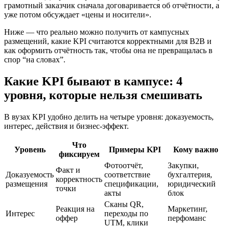
грамотный заказчик сначала договаривается об отчётности, а
уже потом обсуждает «цены и носители».
Ниже — что реально можно получить от кампусных
размещений, какие KPI считаются корректными для B2B и
как оформить отчётность так, чтобы она не превращалась в
спор “на словах”.
Какие KPI бывают в кампусе: 4
уровня, которые нельзя смешивать
В вузах KPI удобно делить на четыре уровня: доказуемость,
интерес, действия и бизнес-эффект.
Что
Уровень
Примеры KPI
Кому важно
фиксируем
Фотоотчёт,
Закупки,
Факт и
Доказуемость
соответствие
бухгалтерия,
корректность
размещения
спецификации,
юридический
точки
акты
блок
Сканы QR,
Реакция на
Маркетинг,
Интерес
переходы по
оффер
перфоманс
UTM, клики