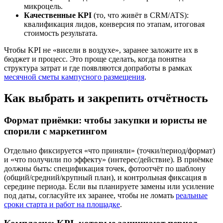
микроцель.
Качественные KPI
(то, что живёт в CRM/ATS):
квалификация лидов, конверсия по этапам, итоговая
стоимость результата.
Чтобы KPI не «висели в воздухе», заранее заложите их в
бюджет и процесс. Это проще сделать, когда понятна
структура затрат и где появляются допработы в рамках
месячной сметы кампусного размещения
.
Как выбрать и закрепить отчётность
Формат приёмки: чтобы закупки и юристы не
спорили с маркетингом
Отдельно фиксируется «что приняли» (точки/период/формат)
и «что получили по эффекту» (интерес/действие). В приёмке
должны быть: спецификация точек, фотоотчёт по шаблону
(общий/средний/крупный план), и контрольная фиксация в
середине периода. Если вы планируете замены или усиление
под даты, согласуйте их заранее, чтобы не ломать
реальные
сроки старта и работ на площадке
.