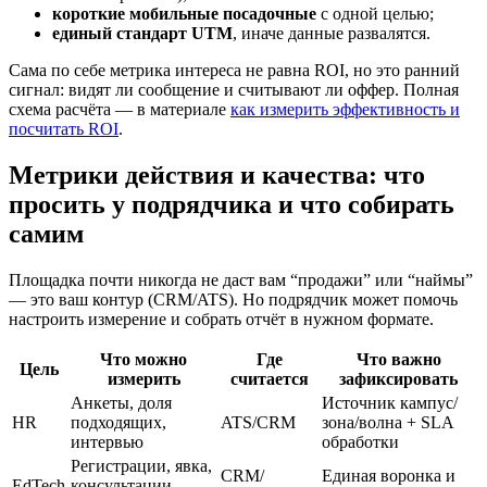
короткие мобильные посадочные
с одной целью;
единый стандарт UTM
, иначе данные развалятся.
Сама по себе метрика интереса не равна ROI, но это ранний
сигнал: видят ли сообщение и считывают ли оффер. Полная
схема расчёта — в материале
как измерить эффективность и
посчитать ROI
.
Метрики действия и качества: что
просить у подрядчика и что собирать
самим
Площадка почти никогда не даст вам “продажи” или “наймы”
— это ваш контур (CRM/ATS). Но подрядчик может помочь
настроить измерение и собрать отчёт в нужном формате.
Что можно
Где
Что важно
Цель
измерить
считается
зафиксировать
Анкеты, доля
Источник кампус/
HR
подходящих,
ATS/CRM
зона/волна + SLA
интервью
обработки
Регистрации, явка,
CRM/
Единая воронка и
EdTech
консультации,