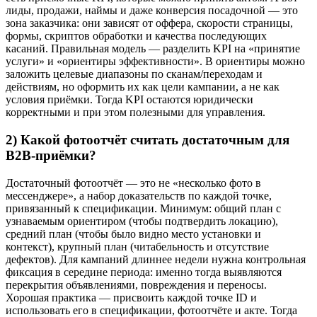
лиды, продажи, наймы и даже конверсия посадочной — это
зона заказчика: они зависят от оффера, скорости страницы,
формы, скриптов обработки и качества последующих
касаний. Правильная модель — разделить KPI на «принятие
услуги» и «ориентиры эффективности». В ориентиры можно
заложить целевые диапазоны по сканам/переходам и
действиям, но оформить их как цели кампании, а не как
условия приёмки. Тогда KPI остаются юридически
корректными и при этом полезными для управления.
2) Какой фотоотчёт считать достаточным для
B2B-приёмки?
Достаточный фотоотчёт — это не «несколько фото в
мессенджере», а набор доказательств по каждой точке,
привязанный к спецификации. Минимум: общий план с
узнаваемым ориентиром (чтобы подтвердить локацию),
средний план (чтобы было видно место установки и
контекст), крупный план (читабельность и отсутствие
дефектов). Для кампаний длиннее недели нужна контрольная
фиксация в середине периода: именно тогда выявляются
перекрытия объявлениями, повреждения и переносы.
Хорошая практика — присвоить каждой точке ID и
использовать его в спецификации, фотоотчёте и акте. Тогда