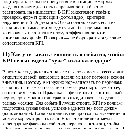
подтвердить реальное присутствие в ротации. «Норма» —
когда вы можете доказать непрерывность и быстро
реагировать на инциденты. В KPI закрепляют: график
проверок, формат фиксации (фото/видео), критерии
нарушений и SLA реакции. Это особенно важно, если вы
сравниваете кампании между вузами: без одинакового
контроля вы не отличите плохую эффективность от
«потерянных дней». Проверки — не бюрократия, а условие
сопоставимости KPI.
11) Как учитывать сезонность и события, чтобы
KPI не выглядели “хуже” из-за календаря?
В вузах календарь влияет на всё: начало семестра, сессия, дни
открытых дверей, карьерные недели меняют потоки и режим
внимания. Поэтому KPI нужно нормализовать по периодам:
сравнивать не «месяц сессии» с «месяцем старта семестра», а
сопоставимые окна. Практика — фиксировать контрольный
период до кампании или сравнивать одинаковые недели
разных месяцев. Для событий лучше строить KPI по волнам:
подготовка (узнавание), усиление (действие), пост-дожим
(напоминание). Тогда вы видите, где произошло изменение, и
можете корректировать план. В отчёте полезно отмечать
календарные факторы (события, переносы потоков), чтобы
объяснить пики и провалы, а не списывать их на «неудачный