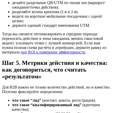
делайте раздельные QR/UTM по типам зон (маршрут/
ожидание/точка действия);
разделяйте волны креатива (1-я и 2-я);
ведите на короткие мобильные посадочные с одной
целью;
держите единый стандарт именования UTM.
Тогда вы сможете оптимизировать в середине периода:
переносить действие в зоны ожидания, менять смысловой
акцент, усиливать точки с лучшей конверсией. Если вам
нужна полная схема расчёта и атрибуции, держите рамку из
материала
про ROI и измерение эффективности
.
Шаг 5. Метрики действия и качества:
как договориться, что считать
«результатом»
Для B2B важно не только количество действий, но и качество.
Поэтому фиксируйте определения:
что такое “лид”
(контакт, анкета, регистрация);
что такое “квалифицированный лид”
(критерии
качества);