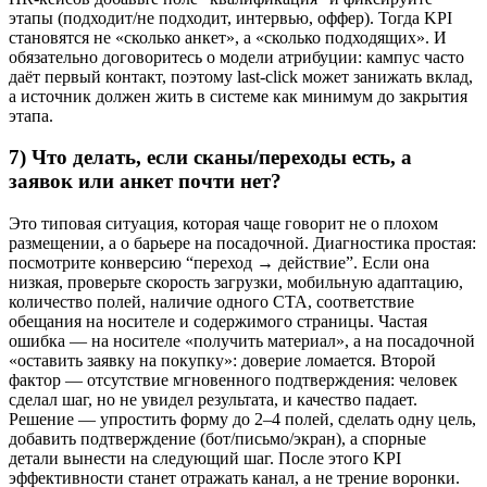
этапы (подходит/не подходит, интервью, оффер). Тогда KPI
становятся не «сколько анкет», а «сколько подходящих». И
обязательно договоритесь о модели атрибуции: кампус часто
даёт первый контакт, поэтому last-click может занижать вклад,
а источник должен жить в системе как минимум до закрытия
этапа.
7) Что делать, если сканы/переходы есть, а
заявок или анкет почти нет?
Это типовая ситуация, которая чаще говорит не о плохом
размещении, а о барьере на посадочной. Диагностика простая:
посмотрите конверсию “переход → действие”. Если она
низкая, проверьте скорость загрузки, мобильную адаптацию,
количество полей, наличие одного CTA, соответствие
обещания на носителе и содержимого страницы. Частая
ошибка — на носителе «получить материал», а на посадочной
«оставить заявку на покупку»: доверие ломается. Второй
фактор — отсутствие мгновенного подтверждения: человек
сделал шаг, но не увидел результата, и качество падает.
Решение — упростить форму до 2–4 полей, сделать одну цель,
добавить подтверждение (бот/письмо/экран), а спорные
детали вынести на следующий шаг. После этого KPI
эффективности станет отражать канал, а не трение воронки.