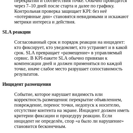
перекрытий и соответствия точке. Обычно проводится
через 7–10 дней после старта и далее по графику.
Контрольная проверка защищает KPI: без неё
«потерянные дни» становятся невидимыми и искажают
метрики интереса и действия.
SLA реакции
Согласованный срок и порядок реакции на инцидент:
кто фиксирует, кто уведомляет, кто устраняет и в какой
срок. SLA превращает «размещение» в управляемый
сервис. В KPI-пакете SLA обычно привязан к
компенсации дней и должен применяться по каждой
точке, иначе слабое место разрушает сопоставимость
результатов.
Инцидент размещения
Событие, которое нарушает видимость или
корректность размещения: перекрытие объявлением,
повреждение, перенос точки, недопуск к носителю,
отсутствие контента на экране. Инцидент должен иметь
критерии фиксации и процедуру реакции. Если
инцидент не определён, спор «а было ли нарушение»
становится бесконечным.