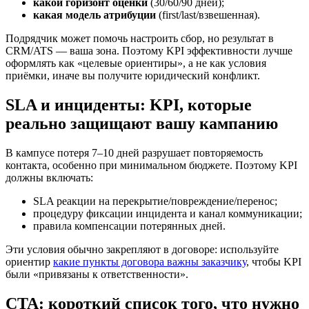
какой горизонт оценки
(30/60/90 дней);
какая модель атрибуции
(first/last/взвешенная).
Подрядчик может помочь настроить сбор, но результат в
CRM/ATS — ваша зона. Поэтому KPI эффективности лучше
оформлять как «целевые ориентиры», а не как условия
приёмки, иначе вы получите юридический конфликт.
SLA и инциденты: KPI, которые
реально защищают вашу кампанию
В кампусе потеря 7–10 дней разрушает повторяемость
контакта, особенно при минимальном бюджете. Поэтому KPI
должны включать:
SLA реакции на перекрытие/повреждение/перенос;
процедуру фиксации инцидента и канал коммуникации;
правила компенсации потерянных дней.
Эти условия обычно закрепляют в договоре: используйте
ориентир
какие пункты договора важны заказчику
, чтобы KPI
были «привязаны к ответственности».
CTA: короткий список того, что нужно