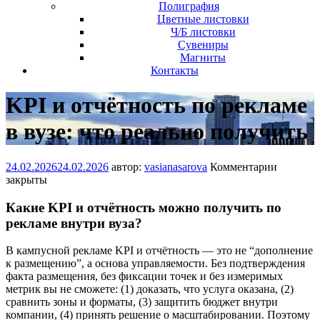
Полиграфия
Цветные листовки
Ч/Б листовки
Сувениры
Магниты
Контакты
KPI и отчётность по рекламе
в вузе: что реально получить
24.02.2026
24.02.2026
автор:
vasianasarova
Комментарии
закрыты
Какие KPI и отчётность можно получить по
рекламе внутри вуза?
В кампусной рекламе KPI и отчётность — это не “дополнение
к размещению”, а основа управляемости. Без подтверждения
факта размещения, без фиксации точек и без измеримых
метрик вы не сможете: (1) доказать, что услуга оказана, (2)
сравнить зоны и форматы, (3) защитить бюджет внутри
компании, (4) принять решение о масштабировании. Поэтому