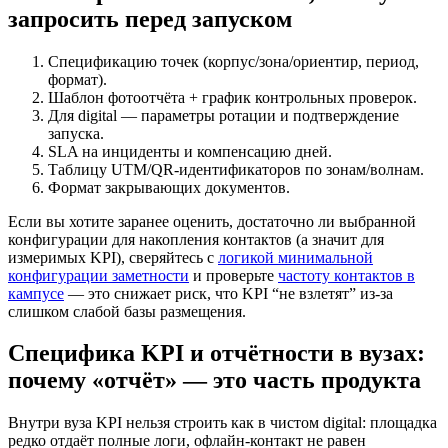
запросить перед запуском
Спецификацию точек (корпус/зона/ориентир, период,
формат).
Шаблон фотоотчёта + график контрольных проверок.
Для digital — параметры ротации и подтверждение
запуска.
SLA на инциденты и компенсацию дней.
Таблицу UTM/QR-идентификаторов по зонам/волнам.
Формат закрывающих документов.
Если вы хотите заранее оценить, достаточно ли выбранной
конфигурации для накопления контактов (а значит для
измеримых KPI), сверяйтесь с
логикой минимальной
конфигурации заметности
и проверьте
частоту контактов в
кампусе
— это снижает риск, что KPI “не взлетят” из-за
слишком слабой базы размещения.
Специфика KPI и отчётности в вузах:
почему «отчёт» — это часть продукта
Внутри вуза KPI нельзя строить как в чистом digital: площадка
редко отдаёт полные логи, офлайн-контакт не равен