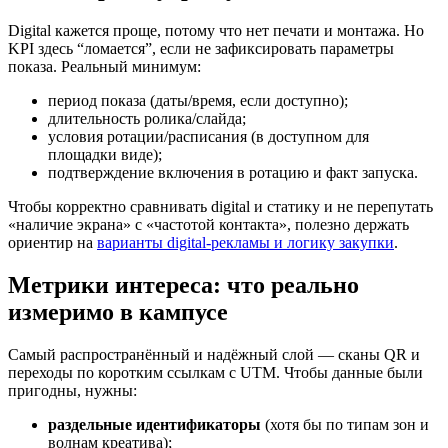
Digital кажется проще, потому что нет печати и монтажа. Но
KPI здесь “ломается”, если не зафиксировать параметры
показа. Реальный минимум:
период показа (даты/время, если доступно);
длительность ролика/слайда;
условия ротации/расписания (в доступном для
площадки виде);
подтверждение включения в ротацию и факт запуска.
Чтобы корректно сравнивать digital и статику и не перепутать
«наличие экрана» с «частотой контакта», полезно держать
ориентир на
варианты digital-рекламы и логику закупки
.
Метрики интереса: что реально
измеримо в кампусе
Самый распространённый и надёжный слой — сканы QR и
переходы по коротким ссылкам с UTM. Чтобы данные были
пригодны, нужны:
раздельные идентификаторы
(хотя бы по типам зон и
волнам креатива);