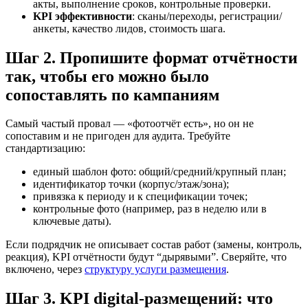
акты, выполнение сроков, контрольные проверки.
KPI эффективности
: сканы/переходы, регистрации/
анкеты, качество лидов, стоимость шага.
Шаг 2. Пропишите формат отчётности
так, чтобы его можно было
сопоставлять по кампаниям
Самый частый провал — «фотоотчёт есть», но он не
сопоставим и не пригоден для аудита. Требуйте
стандартизацию:
единый шаблон фото: общий/средний/крупный план;
идентификатор точки (корпус/этаж/зона);
привязка к периоду и к спецификации точек;
контрольные фото (например, раз в неделю или в
ключевые даты).
Если подрядчик не описывает состав работ (замены, контроль,
реакция), KPI отчётности будут “дырявыми”. Сверяйте, что
включено, через
структуру услуги размещения
.
Шаг 3. KPI digital-размещений: что