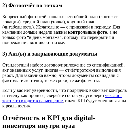
2) Фотоотчёт по точкам
Корректный фотоотчёт показывает: общий план (контекст
локации), средний план (точка), крупный план
(читабельность). Желательно — с привязкой к периоду. Для
кампаний дольше недели важны
контрольные фото
, а не
только фото “в день монтажа”, потому что перекрытия и
повреждения возникают позже.
3) Акт(ы) и закрывающие документы
Стандартный набор: договор/приложение со спецификацией,
акт оказанных услуг, иногда — отчёт/протокол выполнения
работ. Для заказчика важно, чтобы документы совпадали с
фактом: те же точки, те же сроки, те же форматы.
Если у вас нет уверенности, что подрядчик включает контроль
и замену как процесс, сверяйте состав услуги через
чек-лист
того, что входит в размещение
, иначе KPI будут «непривязаны
к реальности».
Отчётность и KPI для digital-
инвентаря внутри вуза