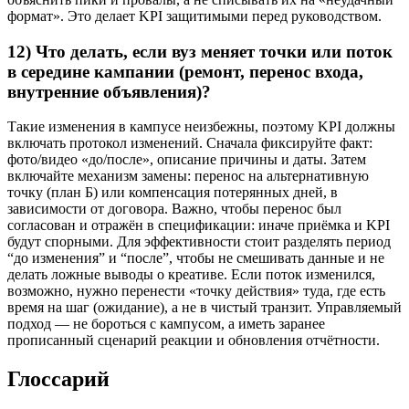
формат». Это делает KPI защитимыми перед руководством.
12) Что делать, если вуз меняет точки или поток
в середине кампании (ремонт, перенос входа,
внутренние объявления)?
Такие изменения в кампусе неизбежны, поэтому KPI должны
включать протокол изменений. Сначала фиксируйте факт:
фото/видео «до/после», описание причины и даты. Затем
включайте механизм замены: перенос на альтернативную
точку (план Б) или компенсация потерянных дней, в
зависимости от договора. Важно, чтобы перенос был
согласован и отражён в спецификации: иначе приёмка и KPI
будут спорными. Для эффективности стоит разделять период
“до изменения” и “после”, чтобы не смешивать данные и не
делать ложные выводы о креативе. Если поток изменился,
возможно, нужно перенести «точку действия» туда, где есть
время на шаг (ожидание), а не в чистый транзит. Управляемый
подход — не бороться с кампусом, а иметь заранее
прописанный сценарий реакции и обновления отчётности.
Глоссарий