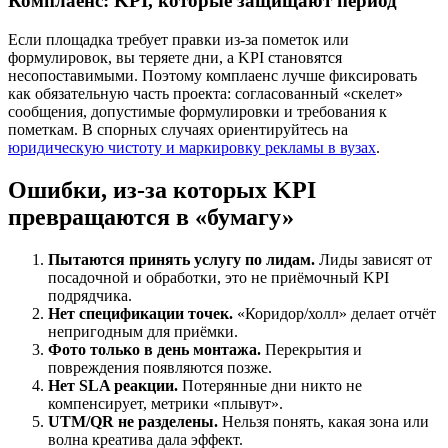
Комплаенс: KPI, которые защищают период
Если площадка требует правки из-за пометок или
формулировок, вы теряете дни, а KPI становятся
несопоставимыми. Поэтому комплаенс лучше фиксировать
как обязательную часть проекта: согласованный «скелет»
сообщения, допустимые формулировки и требования к
пометкам. В спорных случаях ориентируйтесь на
юридическую чистоту и маркировку рекламы в вузах
.
Ошибки, из-за которых KPI
превращаются в «бумагу»
Пытаются принять услугу по лидам.
Лиды зависят от
посадочной и обработки, это не приёмочный KPI
подрядчика.
Нет спецификации точек.
«Коридор/холл» делает отчёт
непригодным для приёмки.
Фото только в день монтажа.
Перекрытия и
повреждения появляются позже.
Нет SLA реакции.
Потерянные дни никто не
компенсирует, метрики «плывут».
UTM/QR не разделены.
Нельзя понять, какая зона или
волна креатива дала эффект.