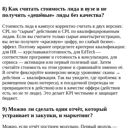
8) Как считать стоимость лида в вузе и не
получить «дешёвые» лиды без качества?
Стоимость лида в кампусе корректно считать в двух версиях:
CPL по “сырым” действиям и CPL по квалифицированным
лидам. Если вы считаете только сырые анкеты/регистрации,
вы легко получите «красивую» цифру, но слабый бизнес-
эффект. Поэтому заранее определите критерии квалификации:
для HR — курс/навыки/готовность, для EdTech —
соответствие программе и готовность к консультации, для
сервиса — активация или первый полезный шаг. Затем
считайте стоимость на этом уровне и сравнивайте именно её.
В отчёте фиксируйте конверсию между уровнями: сканы →
действия → квалификация. Так вы увидите, где проблема: в
размещении (мало интереса), в посадочной (переходы не
превращаются в действия) или в качестве оффера (действия
есть, но не те люди). Это делает KPI честными и защищает
бюджет.
9) Можно ли сделать один отчёт, который
устраивает и закупки, и маркетинг?
Можно, если отчёт построен модульно. Первый модуль —