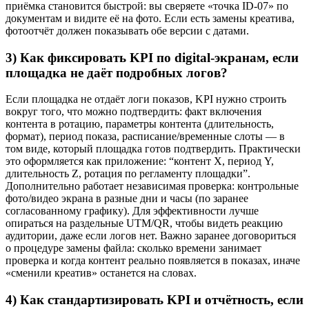
приёмка становится быстрой: вы сверяете «точка ID-07» по
документам и видите её на фото. Если есть замены креатива,
фотоотчёт должен показывать обе версии с датами.
3) Как фиксировать KPI по digital-экранам, если
площадка не даёт подробных логов?
Если площадка не отдаёт логи показов, KPI нужно строить
вокруг того, что можно подтвердить: факт включения
контента в ротацию, параметры контента (длительность,
формат), период показа, расписание/временные слоты — в
том виде, который площадка готов подтвердить. Практически
это оформляется как приложение: “контент X, период Y,
длительность Z, ротация по регламенту площадки”.
Дополнительно работает независимая проверка: контрольные
фото/видео экрана в разные дни и часы (по заранее
согласованному графику). Для эффективности лучше
опираться на раздельные UTM/QR, чтобы видеть реакцию
аудитории, даже если логов нет. Важно заранее договориться
о процедуре замены файла: сколько времени занимает
проверка и когда контент реально появляется в показах, иначе
«сменили креатив» останется на словах.
4) Как стандартизировать KPI и отчётность, если