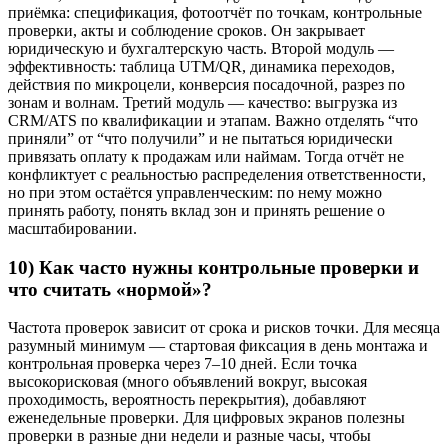
приёмка: спецификация, фотоотчёт по точкам, контрольные
проверки, акты и соблюдение сроков. Он закрывает
юридическую и бухгалтерскую часть. Второй модуль —
эффективность: таблица UTM/QR, динамика переходов,
действия по микроцели, конверсия посадочной, разрез по
зонам и волнам. Третий модуль — качество: выгрузка из
CRM/ATS по квалификации и этапам. Важно отделять “что
приняли” от “что получили” и не пытаться юридически
привязать оплату к продажам или наймам. Тогда отчёт не
конфликтует с реальностью распределения ответственности,
но при этом остаётся управленческим: по нему можно
принять работу, понять вклад зон и принять решение о
масштабировании.
10) Как часто нужны контрольные проверки и
что считать «нормой»?
Частота проверок зависит от срока и рисков точки. Для месяца
разумный минимум — стартовая фиксация в день монтажа и
контрольная проверка через 7–10 дней. Если точка
высокорисковая (много объявлений вокруг, высокая
проходимость, вероятность перекрытия), добавляют
еженедельные проверки. Для цифровых экранов полезны
проверки в разные дни недели и разные часы, чтобы