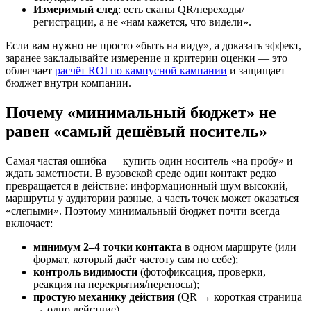
Измеримый след
: есть сканы QR/переходы/
регистрации, а не «нам кажется, что видели».
Если вам нужно не просто «быть на виду», а доказать эффект,
заранее закладывайте измерение и критерии оценки — это
облегчает
расчёт ROI по кампусной кампании
и защищает
бюджет внутри компании.
Почему «минимальный бюджет» не
равен «самый дешёвый носитель»
Самая частая ошибка — купить один носитель «на пробу» и
ждать заметности. В вузовской среде один контакт редко
превращается в действие: информационный шум высокий,
маршруты у аудитории разные, а часть точек может оказаться
«слепыми». Поэтому минимальный бюджет почти всегда
включает:
минимум 2–4 точки контакта
в одном маршруте (или
формат, который даёт частоту сам по себе);
контроль видимости
(фотофиксация, проверки,
реакция на перекрытия/переносы);
простую механику действия
(QR → короткая страница
→ одно действие).