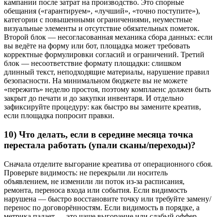
кампании после затрат на производство. Это спорные
обещания («гарантируем», «лучший», «точно поступите»),
категории с повышенными ограничениями, неуместные
визуальные элементы и отсутствие обязательных пометок.
Второй блок — несогласованная механика сбора данных: если
вы ведёте на форму или бот, площадка может требовать
корректные формулировки согласий и ограничений. Третий
блок — несоответствие формату площадки: слишком
длинный текст, неподходящие материалы, нарушение правил
безопасности. На минимальном бюджете вы не можете
«пережить» неделю простоя, поэтому комплаенс должен быть
закрыт до печати и до закупки инвентаря. И отдельно
зафиксируйте процедуру: как быстро вы замените креатив,
если площадка попросит правки.
10) Что делать, если в середине месяца точка
перестала работать (упали сканы/переходы)?
Сначала отделите выгорание креатива от операционного сбоя.
Проверьте видимость: не перекрыли ли носитель
объявлением, не изменили ли поток из-за расписания,
ремонта, переноса входа или события. Если видимость
нарушена — быстро восстановите точку или требуйте замену/
перенос по договорённостям. Если видимость в порядке, а
метрика падает — это чаще выгорание или слабый оффер.