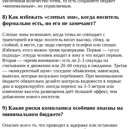
увеличивая количество точек, то есть сохраняете бюджет
«минимальным», но управляемым.
8) Как избежать «слепых зон», когда носитель
формально есть, но его не замечают?
Слепые зоны возникают, когда точка не совпадает с
траекторией взгляда: носитель висит высоко, сбоку, за
стойкой, в месте, где люди смотрят в телефон или спешат.
Избежать этого можно тремя проверками. Первая — «угол
подхода»: откуда человек входит в зону и что видит первым.
Вторая — «время внимания»: есть ли 2–3 секунды на
считывание в движении или 20–60 секунд в ожидании. Третья
— «конкурентный шум»: соседние объявления, навигация,
вывески, которые визуально перебивают. При минимальном
бюджете обязательно делайте контроль видимости в первые
дни и корректируйте: иногда перенос на 3–5 метров или
изменение высоты размещения даёт больший эффект, чем
добавление нового носителя.
9) Какие риски комплаенса особенно опасны на
минимальном бюджете?
Опаснее всего то, что приводит к задержке или остановке