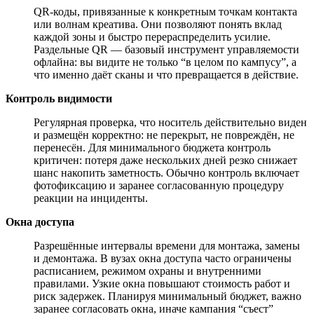
QR-коды, привязанные к конкретным точкам контакта
или волнам креатива. Они позволяют понять вклад
каждой зоны и быстро перераспределить усилие.
Раздельные QR — базовый инструмент управляемости
офлайна: вы видите не только “в целом по кампусу”, а
что именно даёт сканы и что превращается в действие.
Контроль видимости
Регулярная проверка, что носитель действительно виден
и размещён корректно: не перекрыт, не повреждён, не
перенесён. Для минимального бюджета контроль
критичен: потеря даже нескольких дней резко снижает
шанс накопить заметность. Обычно контроль включает
фотофиксацию и заранее согласованную процедуру
реакции на инциденты.
Окна доступа
Разрешённые интервалы времени для монтажа, замены
и демонтажа. В вузах окна доступа часто ограничены
расписанием, режимом охраны и внутренними
правилами. Узкие окна повышают стоимость работ и
риск задержек. Планируя минимальный бюджет, важно
заранее согласовать окна, иначе кампания “съест”