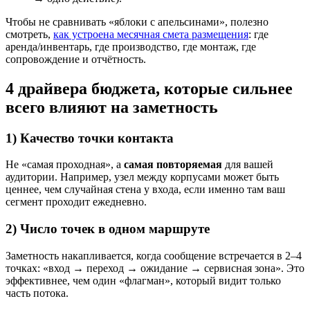
Чтобы не сравнивать «яблоки с апельсинами», полезно
смотреть,
как устроена месячная смета размещения
: где
аренда/инвентарь, где производство, где монтаж, где
сопровождение и отчётность.
4 драйвера бюджета, которые сильнее
всего влияют на заметность
1) Качество точки контакта
Не «самая проходная», а
самая повторяемая
для вашей
аудитории. Например, узел между корпусами может быть
ценнее, чем случайная стена у входа, если именно там ваш
сегмент проходит ежедневно.
2) Число точек в одном маршруте
Заметность накапливается, когда сообщение встречается в 2–4
точках: «вход → переход → ожидание → сервисная зона». Это
эффективнее, чем один «флагман», который видит только
часть потока.