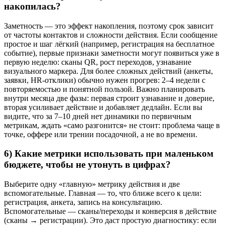
накопилась?
Заметность — это эффект накопления, поэтому срок зависит
от частоты контактов и сложности действия. Если сообщение
простое и шаг лёгкий (например, регистрация на бесплатное
событие), первые признаки заметности могут появиться уже в
первую неделю: сканы QR, рост переходов, узнавание
визуального маркера. Для более сложных действий (анкеты,
заявки, HR-отклики) обычно нужен прогрев: 2–4 недели с
повторяемостью и понятной пользой. Важно планировать
внутри месяца две фазы: первая строит узнавание и доверие,
вторая усиливает действие и добавляет дедлайн. Если вы
видите, что за 7–10 дней нет динамики по первичным
метрикам, ждать «само разгонится» не стоит: проблема чаще в
точке, оффере или трении посадочной, а не во времени.
6) Какие метрики использовать при маленьком
бюджете, чтобы не утонуть в цифрах?
Выберите одну «главную» метрику действия и две
вспомогательные. Главная — то, что ближе всего к цели:
регистрация, анкета, запись на консультацию.
Вспомогательные — сканы/переходы и конверсия в действие
(сканы → регистрации). Это даст простую диагностику: если