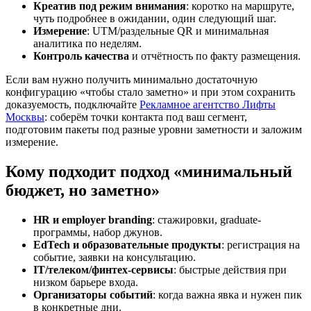
Креатив под режим внимания
: коротко на маршруте,
чуть подробнее в ожидании, один следующий шаг.
Измерение
: UTM/раздельные QR и минимальная
аналитика по неделям.
Контроль качества
и отчётность по факту размещения.
Если вам нужно получить минимально достаточную
конфигурацию «чтобы стало заметно» и при этом сохранить
доказуемость, подключайте
Рекламное агентство Лифты
Москвы
: соберём точки контакта под ваш сегмент,
подготовим пакеты под разные уровни заметности и заложим
измерение.
Кому подходит подход «минимальный
бюджет, но заметно»
HR и employer branding
: стажировки, graduate-
программы, набор джунов.
EdTech и образовательные продукты
: регистрация на
событие, заявки на консультацию.
IT/телеком/финтех-сервисы
: быстрые действия при
низком барьере входа.
Организаторы событий
: когда важна явка и нужен пик
в конкретные дни.