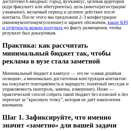
достаточно 6 вводных: город, вуз/кампус, целевая аудитория
(курс/факультет или абитуриенты), цель (анкета/регистрация/
узнавание), желаемый период и целевое действие после
контакта. После этого мы предложим 2–3 конфигурации
(минимум/оптимум/усиление) и заранее обозначим,
какие KPI
и отчётность можно получить
по факту размещения, чтобы
результат был доказуемым.
Практика: как рассчитать
минимальный бюджет так, чтобы
реклама в вузе стала заметной
Минимальный бюджет в кампусе — это не «самая дешёвая
позиция», а минимально достаточная конструкция контактов:
вы покупаете повторяемость в маршруте, понятный месседж и
управляемость (контроль, замены, измерение). Ниже —
практический способ собрать такой бюджет без иллюзий и без
переплат за “красивую точку”, которая не даёт накопления
внимания.
Шаг 1. Зафиксируйте, что именно
значит «заметно» для вашей задачи