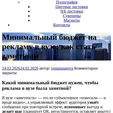
Полиграфия
Цветные листовки
Ч/Б листовки
Сувениры
Магниты
Контакты
Минимальный бюджет на
рекламу в вузе: как стать
заметным
24.02.2026
24.02.2026
автор:
vasianasarova
Комментарии
закрыты
Какой минимальный бюджет нужен, чтобы
реклама в вузе была заметной?
В вузе «заметность» — это не субъективное «повесили — и
вроде видно», а управляемый эффект: аудитория
узнаёт
сообщение при повторной встрече,
вспоминает
выгоду и
делает шаг
(сканирует QR, регистрируется, оставляет анкету)