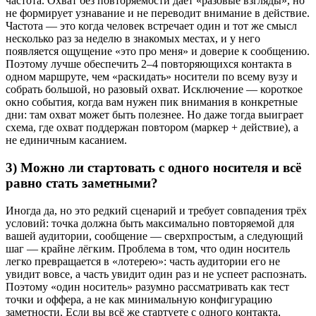
частота. Охват без повторяемости даёт «разовые взгляды», но
не формирует узнавание и не переводит внимание в действие.
Частота — это когда человек встречает один и тот же смысл
несколько раз за неделю в знакомых местах, и у него
появляется ощущение «это про меня» и доверие к сообщению.
Поэтому лучше обеспечить 2–4 повторяющихся контакта в
одном маршруте, чем «раскидать» носители по всему вузу и
собрать большой, но разовый охват. Исключение — короткое
окно события, когда вам нужен пик внимания в конкретные
дни: там охват может быть полезнее. Но даже тогда выиграет
схема, где охват поддержан повтором (маркер + действие), а
не единичным касанием.
3) Можно ли стартовать с одного носителя и всё
равно стать заметными?
Иногда да, но это редкий сценарий и требует совпадения трёх
условий: точка должна быть максимально повторяемой для
вашей аудитории, сообщение — сверхпростым, а следующий
шаг — крайне лёгким. Проблема в том, что один носитель
легко превращается в «лотерею»: часть аудитории его не
увидит вовсе, а часть увидит один раз и не успеет распознать.
Поэтому «один носитель» разумно рассматривать как тест
точки и оффера, а не как минимальную конфигурацию
заметности. Если вы всё же стартуете с одного контакта,