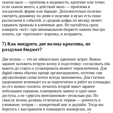
сканов мало — проблема в видимости, креативе или точке;
если сканов много, а действий мало — проблема в
посадочной, форме или барьере. Дополнительно полезно
смотреть динамику по дням и неделям: в вузах есть пики
расписания и событий, и средняя цифра по месяцу может
скрывать провалы в ключевые дни. Не пытайтесь сразу
измерить «всё»: при минимальном бюджете важнее быстро
понять, где «протекает» воронка, и исправить.
7) Как внедрить две волны креатива, не
раздувая бюджет?
Две волны — это не обязательно удвоение затрат. Важно
заранее заложить вторую волну в подготовку: согласовать оба
макета до старта и спланировать момент переключения. Для
digital смена обычно проще организационно, поэтому там
двухволновая схема почти всегда экономична. Для статики
удорожание возникает из-за перепечатки и работ на площадке,
но его можно снизить: печатать второй макет заранее
небольшим тиражом, планировать замену в одно окно
доступа, а не «дёргать монтажников» несколько раз. По
смыслу волны должны отличаться: первая — ценность и
узнавание, вторая — конкретный шаг и дедлайн. Тогда вы
боретесь с выгоранием и повышаете конверсию, не