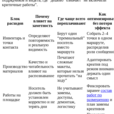
подрядчиков и видеть, где “дёшево” означает “не включили
критичные работы”.
Как
Почему
Блок
Где чаще всего
оптимизирова
влияет на
расходов
переплачивают
без потери
заметность
эффекта
Берут один
Собрать 2–4
Определяют
Инвентарь и
“премиальный”
точки в одном
повторяемость
точки
носитель
маршруте,
и реальную
контакта
вместо
распределив
видимость
маршрута
роли сообщени
Печатают
Адаптировать
Качество и
сложные
креатив под
Производство
читабельность
макеты,
режим внимани
материалов
влияют на
которые нельзя
держать один
распознавание
прочитать “на
смысл
ходу”
Фиксировать
Носитель
Не учитывают
заранее
состав
должен быть
замены,
Работы на
работ по
установлен
доступы,
площадке
размещению
и
корректно и не
демонтаж,
план замены
терять дни
логистику
креативов