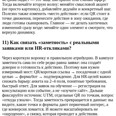
Тогда включайте вторую волну: меняйте смысловой акцент
(не просто картинку), добавляйте дедлайн и конкретный шаг.
Полезно также изменить «место действия»: если QR стоит в
точке движения, перенесите действие в зону ожидания, где
люди готовы сканировать. Главное — не делать хаотичных
изменений сразу везде: меняйте один элемент и смотрите, что
вернуло динамику.
11) Как связать «заметность» с реальными
заявками или HR-откликами?
Через короткую воронку и правильную атрибуцию. В кампусе
заметность сама по себе редко равна заявке: она создаёт
доверие и готовность к действию. Поэтому вам нужен
измеримый мост: QR/короткая ссылка → посадочная с одной
целью → форма/бот → подтверждение. Для HR-целей важно
снижать барьер: анкета на 2–4 поля, понятные требования,
быстрый ответ. Для заявок на обучение — регистрация на
консультацию или событие, а не «изучите сайт». Дальше
фиксируйте источник: UTM, отдельные QR по точкам, вопрос
«откуда узнали». Тогда заметность превращается в данные: вы
видите, какие точки и форматы дают первичный интерес, а
где конверсия ломается. И можете масштабировать не
«ощущение», а связку, которая приводит к действиям.