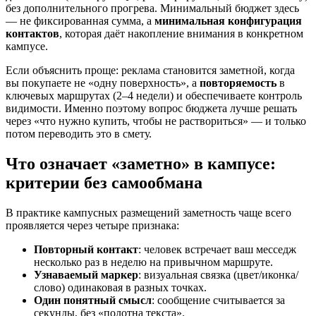
без дополнительного прогрева. Минимальный бюджет здесь
— не фиксированная сумма, а
минимальная конфигурация
контактов
, которая даёт накопление внимания в конкретном
кампусе.
Если объяснить проще: реклама становится заметной, когда
вы покупаете не «одну поверхность», а
повторяемость
в
ключевых маршрутах (2–4 недели) и обеспечиваете контроль
видимости. Именно поэтому вопрос бюджета лучше решать
через «что нужно купить, чтобы не раствориться» — и только
потом переводить это в смету.
Что означает «заметно» в кампусе:
критерии без самообмана
В практике кампусных размещений заметность чаще всего
проявляется через четыре признака:
Повторный контакт
: человек встречает ваш месседж
несколько раз в неделю на привычном маршруте.
Узнаваемый маркер
: визуальная связка (цвет/иконка/
слово) одинаковая в разных точках.
Один понятный смысл
: сообщение считывается за
секунды, без «полотна текста».