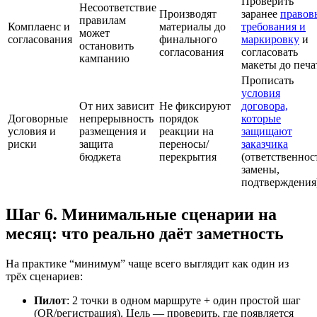
Проверить
Несоответствие
Производят
заранее
правов
правилам
Комплаенс и
материалы до
требования и
может
согласования
финального
маркировку
и
остановить
согласования
согласовать
кампанию
макеты до печа
Прописать
условия
От них зависит
Не фиксируют
договора,
Договорные
непрерывность
порядок
которые
условия и
размещения и
реакции на
защищают
риски
защита
переносы/
заказчика
бюджета
перекрытия
(ответственнос
замены,
подтверждения
Шаг 6. Минимальные сценарии на
месяц: что реально даёт заметность
На практике “минимум” чаще всего выглядит как один из
трёх сценариев:
Пилот
: 2 точки в одном маршруте + один простой шаг
(QR/регистрация). Цель — проверить, где появляется