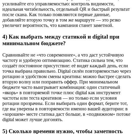
усиливайте его управляемостью: контроль видимости,
идеальная читабельность, отдельный QR и быстрый результат
после скана. Как только появляются первые данные,
добавляйте вторую точку в том же маршруте — это резко
увеличит вероятность, что кампания станет заметной.
4) Как выбрать между статикой и digital при
минимальном бюджете?
Сравнивайте не «что современнее», а что даст устойчивую
частоту и удобную оптимизацию. Статика сильна тем, что
создаёт постоянное присутствие: её видят каждый день, если
точка выбрана правильно. Digital силён повторяемостью через
ротацию и удобством смены креатива: можно быстрее сделать
вторую волну или поправить оффер. При минимальном
бюджете часто выигрывает комбинация: один статичный
«якорь» в повторяемой точке плюс digital как инструмент
частоты или теста креативов — но только если условия
ротации прозрачны. Если выбирать один формат, берите тот,
где вы уверены в повторяемости именно вашей аудитории: в
«хорошем» месте статика даст больше, в «подвижном» потоке
digital может лучше догонять.
5) Сколько времени нужно, чтобы заметность