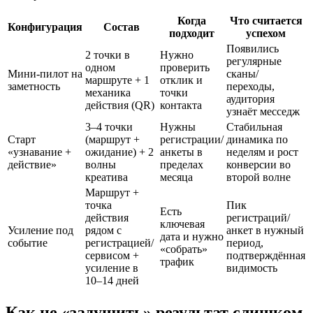
Когда
Что считается
Конфигурация
Состав
подходит
успехом
Появились
2 точки в
Нужно
регулярные
одном
проверить
Мини-пилот на
сканы/
маршруте + 1
отклик и
заметность
переходы,
механика
точки
аудитория
действия (QR)
контакта
узнаёт месседж
3–4 точки
Нужны
Стабильная
Старт
(маршрут +
регистрации/
динамика по
«узнавание +
ожидание) + 2
анкеты в
неделям и рост
действие»
волны
пределах
конверсии во
креатива
месяца
второй волне
Маршрут +
точка
Пик
Есть
действия
регистраций/
ключевая
Усиление под
рядом с
анкет в нужный
дата и нужно
событие
регистрацией/
период,
«собрать»
сервисом +
подтверждённая
трафик
усиление в
видимость
10–14 дней
Как не «задушить» результат слишком