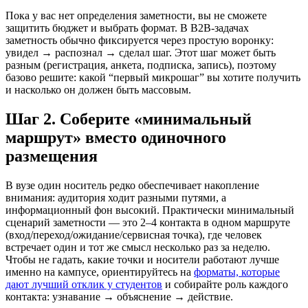
Пока у вас нет определения заметности, вы не сможете
защитить бюджет и выбрать формат. В B2B-задачах
заметность обычно фиксируется через простую воронку:
увидел → распознал → сделал шаг. Этот шаг может быть
разным (регистрация, анкета, подписка, запись), поэтому
базово решите: какой “первый микрошаг” вы хотите получить
и насколько он должен быть массовым.
Шаг 2. Соберите «минимальный
маршрут» вместо одиночного
размещения
В вузе один носитель редко обеспечивает накопление
внимания: аудитория ходит разными путями, а
информационный фон высокий. Практически минимальный
сценарий заметности — это 2–4 контакта в одном маршруте
(вход/переход/ожидание/сервисная точка), где человек
встречает один и тот же смысл несколько раз за неделю.
Чтобы не гадать, какие точки и носители работают лучше
именно на кампусе, ориентируйтесь на
форматы, которые
дают лучший отклик у студентов
и собирайте роль каждого
контакта: узнавание → объяснение → действие.