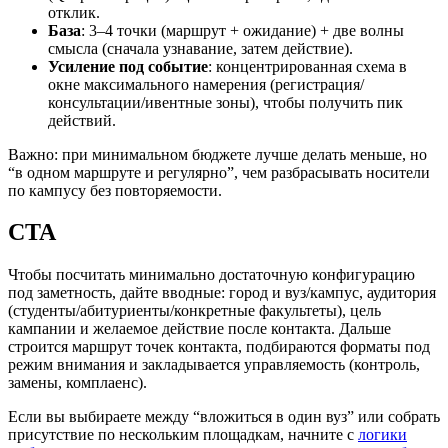
отклик.
База
: 3–4 точки (маршрут + ожидание) + две волны
смысла (сначала узнавание, затем действие).
Усиление под событие
: концентрированная схема в
окне максимального намерения (регистрация/
консультации/ивентные зоны), чтобы получить пик
действий.
Важно: при минимальном бюджете лучше делать меньше, но
“в одном маршруте и регулярно”, чем разбрасывать носители
по кампусу без повторяемости.
CTA
Чтобы посчитать минимально достаточную конфигурацию
под заметность, дайте вводные: город и вуз/кампус, аудитория
(студенты/абитуриенты/конкретные факультеты), цель
кампании и желаемое действие после контакта. Дальше
строится маршрут точек контакта, подбираются форматы под
режим внимания и закладывается управляемость (контроль,
замены, комплаенс).
Если вы выбираете между “вложиться в один вуз” или собрать
присутствие по нескольким площадкам, начните с
логики