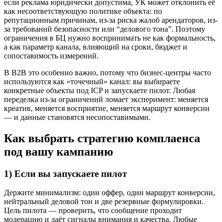
если реклама юридически допустима, УК может отклонить её
как несоответствующую политике объекта: по
репутационным причинам, из-за риска жалоб арендаторов, из-
за требований безопасности или “делового тона”. Поэтому
ограничения в БЦ нужно воспринимать не как формальность,
а как параметр канала, влияющий на сроки, бюджет и
сопоставимость измерений.
В B2B это особенно важно, потому что бизнес-центры часто
используются как «точечный» канал: вы выбираете
конкретные объекты под ICP и запускаете пилот. Любая
переделка из-за ограничений ломает эксперимент: меняется
креатив, меняется восприятие, меняется маршрут конверсии
— и данные становятся несопоставимыми.
Как выбрать стратегию комплаенса
под вашу кампанию
1) Если вы запускаете пилот
Держите минимализм: один оффер, один маршрут конверсии,
нейтральный деловой тон и две резервные формулировки.
Цель пилота — проверить, что сообщение проходит
модерацию и даёт сигналы внимания и качества. Любые