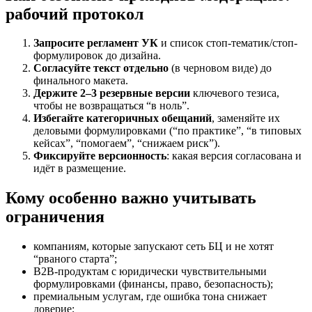
рабочий протокол
Запросите регламент УК
и список стоп-тематик/стоп-
формулировок до дизайна.
Согласуйте текст отдельно
(в черновом виде) до
финального макета.
Держите 2–3 резервные версии
ключевого тезиса,
чтобы не возвращаться “в ноль”.
Избегайте категоричных обещаний
, заменяйте их
деловыми формулировками (“по практике”, “в типовых
кейсах”, “помогаем”, “снижаем риск”).
Фиксируйте версионность
: какая версия согласована и
идёт в размещение.
Кому особенно важно учитывать
ограничения
компаниям, которые запускают сеть БЦ и не хотят
“рваного старта”;
B2B-продуктам с юридически чувствительными
формулировками (финансы, право, безопасность);
премиальным услугам, где ошибка тона снижает
доверие;