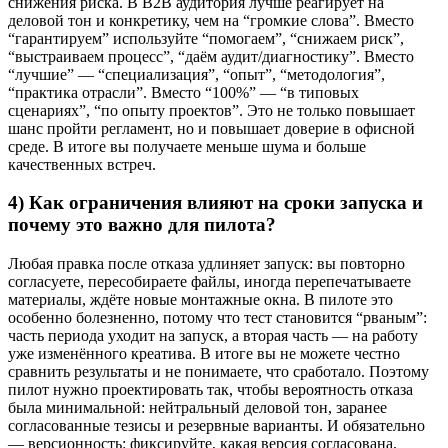
снижения риска. В B2B аудитория лучше реагирует на
деловой тон и конкретику, чем на “громкие слова”. Вместо
“гарантируем” используйте “помогаем”, “снижаем риск”,
“выстраиваем процесс”, “даём аудит/диагностику”. Вместо
“лучшие” — “специализация”, “опыт”, “методология”,
“практика отрасли”. Вместо “100%” — “в типовых
сценариях”, “по опыту проектов”. Это не только повышает
шанс пройти регламент, но и повышает доверие в офисной
среде. В итоге вы получаете меньше шума и больше
качественных встреч.
4) Как ограничения влияют на сроки запуска и
почему это важно для пилота?
Любая правка после отказа удлиняет запуск: вы повторно
согласуете, пересобираете файлы, иногда перепечатываете
материалы, ждёте новые монтажные окна. В пилоте это
особенно болезненно, потому что тест становится “рваным”:
часть периода уходит на запуск, а вторая часть — на работу
уже изменённого креатива. В итоге вы не можете честно
сравнить результаты и не понимаете, что сработало. Поэтому
пилот нужно проектировать так, чтобы вероятность отказа
была минимальной: нейтральный деловой тон, заранее
согласованные тезисы и резервные варианты. И обязательно
— версионность: фиксируйте, какая версия согласована,