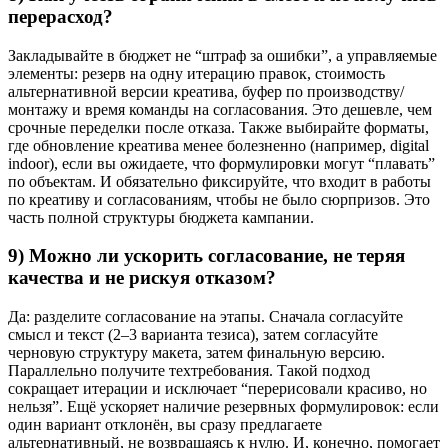
перерасход?
Закладывайте в бюджет не “штраф за ошибки”, а управляемые
элементы: резерв на одну итерацию правок, стоимость
альтернативной версии креатива, буфер по производству/
монтажу и время команды на согласования. Это дешевле, чем
срочные переделки после отказа. Также выбирайте форматы,
где обновление креатива менее болезненно (например, digital
indoor), если вы ожидаете, что формулировки могут “плавать”
по объектам. И обязательно фиксируйте, что входит в работы
по креативу и согласованиям, чтобы не было сюрпризов. Это
часть полной структуры бюджета кампании.
9) Можно ли ускорить согласование, не теряя
качества и не рискуя отказом?
Да: разделите согласование на этапы. Сначала согласуйте
смысл и текст (2–3 варианта тезиса), затем согласуйте
черновую структуру макета, затем финальную версию.
Параллельно получите техтребования. Такой подход
сокращает итерации и исключает “перерисовали красиво, но
нельзя”. Ещё ускоряет наличие резервных формулировок: если
один вариант отклонён, вы сразу предлагаете
альтернативный, не возвращаясь к нулю. И, конечно, помогает