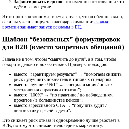
Зафиксировать версию
: что именно согласовано и что
идёт в размещение.
Этот протокол экономит время запуска, что особенно важно,
если вы уже планируете календарь кампании:
сколько
времени занимает запуск рекламы в БЦ
.
Шаблон “безопасных” формулировок
для B2B (вместо запретных обещаний)
Задача не в том, чтобы “смягчить до нуля”, а в том, чтобы
говорить делово и доказательно. Примеры подходов:
вместо “гарантируем результат” → “помогаем снизить
риск / улучшить показатель в типовых сценариях”;
вместо “лучшие / №1” → “специализация / опыт /
методология / практики отрасли”;
вместо “100%” → “по практике / по наблюдениям
проектов / в большинстве кейсов”;
вместо агрессивного CTA → “получить аудит /
диагностику / расчёт / демо”.
Это снижает риск отказа и одновременно лучше работает в
B2B, потому что снижает недоверие к маркетингу.