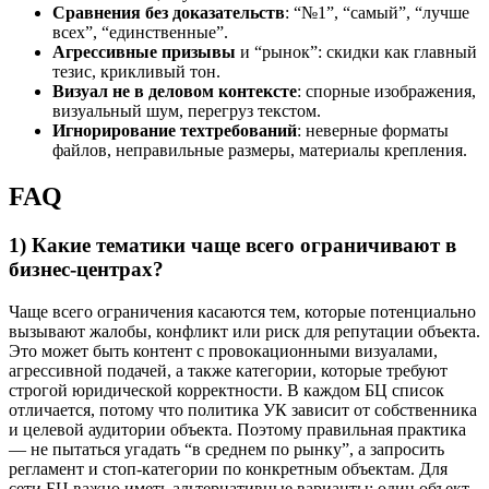
Сравнения без доказательств
: “№1”, “самый”, “лучше
всех”, “единственные”.
Агрессивные призывы
и “рынок”: скидки как главный
тезис, крикливый тон.
Визуал не в деловом контексте
: спорные изображения,
визуальный шум, перегруз текстом.
Игнорирование техтребований
: неверные форматы
файлов, неправильные размеры, материалы крепления.
FAQ
1) Какие тематики чаще всего ограничивают в
бизнес-центрах?
Чаще всего ограничения касаются тем, которые потенциально
вызывают жалобы, конфликт или риск для репутации объекта.
Это может быть контент с провокационными визуалами,
агрессивной подачей, а также категории, которые требуют
строгой юридической корректности. В каждом БЦ список
отличается, потому что политика УК зависит от собственника
и целевой аудитории объекта. Поэтому правильная практика
— не пытаться угадать “в среднем по рынку”, а запросить
регламент и стоп-категории по конкретным объектам. Для
сети БЦ важно иметь альтернативные варианты: один объект