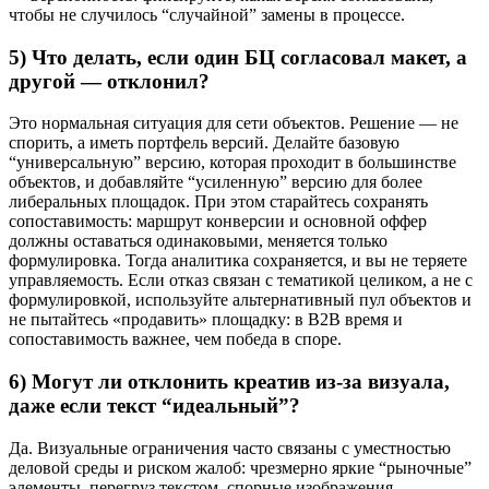
чтобы не случилось “случайной” замены в процессе.
5) Что делать, если один БЦ согласовал макет, а
другой — отклонил?
Это нормальная ситуация для сети объектов. Решение — не
спорить, а иметь портфель версий. Делайте базовую
“универсальную” версию, которая проходит в большинстве
объектов, и добавляйте “усиленную” версию для более
либеральных площадок. При этом старайтесь сохранять
сопоставимость: маршрут конверсии и основной оффер
должны оставаться одинаковыми, меняется только
формулировка. Тогда аналитика сохраняется, и вы не теряете
управляемость. Если отказ связан с тематикой целиком, а не с
формулировкой, используйте альтернативный пул объектов и
не пытайтесь «продавить» площадку: в B2B время и
сопоставимость важнее, чем победа в споре.
6) Могут ли отклонить креатив из-за визуала,
даже если текст “идеальный”?
Да. Визуальные ограничения часто связаны с уместностью
деловой среды и риском жалоб: чрезмерно яркие “рыночные”
элементы, перегруз текстом, спорные изображения,