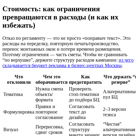
Стоимость: как ограничения
превращаются в расходы (и как их
избежать)
Отказ по регламенту — это не просто «поправьте текст». Это
расходы на переделку, повторную печать/производство,
перенос монтажных окон и потери времени размещения.
Поэтому ограничения — часть сметы. Чтобы не сравнивать
“по верхушке”, держите структуру расходов кампании:
из чего
складывается бюджет рекламы в бизнес-центрах Москвы
.
Что
Чем это
Как
Что держать “
отклонили
оборачивается
предотвратить
резерве”
Нужна смена
Проверить
Альтернативны
Тематика
объекта/
стоп-тематики
пул БЦ
формата
до подбора БЦ
Правки и
Согласовать
2–3 версии
Формулировка
повторное
текст до
тезиса
согласование
дизайна
Согласовать
“Чистая”
Перерисовка,
Визуал
структуру
альтернативная
сдвиг сроков
макета заранее
версия дизайна