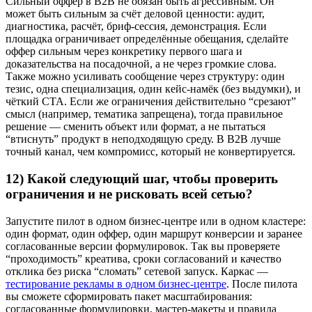
Сильный оффер в B2B не обязан быть агрессивным. Он
может быть сильным за счёт деловой ценности: аудит,
диагностика, расчёт, бриф-сессия, демонстрация. Если
площадка ограничивает определённые обещания, сделайте
оффер сильным через конкретику первого шага и
доказательства на посадочной, а не через громкие слова.
Также можно усиливать сообщение через структуру: один
тезис, одна специализация, один кейс-намёк (без выдумки), и
чёткий CTA. Если же ограничения действительно “срезают”
смысл (например, тематика запрещена), тогда правильное
решение — сменить объект или формат, а не пытаться
“втиснуть” продукт в неподходящую среду. В B2B лучше
точный канал, чем компромисс, который не конвертируется.
12) Какой следующий шаг, чтобы проверить
ограничения и не рисковать всей сетью?
Запустите пилот в одном бизнес-центре или в одном кластере:
один формат, один оффер, один маршрут конверсии и заранее
согласованные версии формулировок. Так вы проверяете
“проходимость” креатива, сроки согласований и качество
отклика без риска “сломать” сетевой запуск. Каркас —
тестирование рекламы в одном бизнес-центре
. После пилота
вы сможете сформировать пакет масштабирования:
согласованные формулировки, мастер-макеты и правила