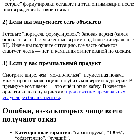
“острые” формулировки оставьте на этап оптимизации после
подтверждения базовой связки.
2) Если вы запускаете сеть объектов
Готовьте “портфель формулировок”: базовая версия (самая
безопасная), и 1–2 усиленные версии под более либеральные
БЦ. Иначе вы получите ситуацию, где часть объектов
стартует, часть — нет, и кампания станет рваной по срокам.
3) Если у вас премиальный продукт
Смотрите шире, чем “можно/нельзя”: неуместная подача
может пройти модерацию, но убить конверсию в доверие. В
премиуме комплаенс — это ещё и brand safety. В качестве
ориентира по тону и рискам:
продвижение премиальных
услуг через бизнес-центры
.
Ошибки, из-за которых чаще всего
получают отказ
Категоричные гарантии
: “гарантируем”, “100%”,
“обязательно”, “лучший”.