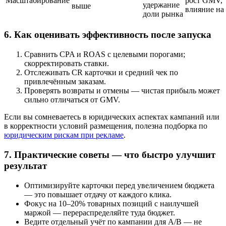
Масштабирование
рост GMV,
удержание
выше
влияние на
доли рынка
6. Как оценивать эффективность после запуска
Сравнить CPA и ROAS с целевыми порогами;
скорректировать ставки.
Отслеживать CR карточки и средний чек по
привлечённым заказам.
Проверять возвраты и отмены — чистая прибыль может
сильно отличаться от GMV.
Если вы сомневаетесь в юридических аспектах кампаний или
в корректности условий размещения, полезна подборка по
юридическим рискам при рекламе
.
7. Практические советы — что быстро улучшит
результат
Оптимизируйте карточки перед увеличением бюджета
— это повышает отдачу от каждого клика.
Фокус на 10–20% товарных позиций с наилучшей
маржой — перераспределяйте туда бюджет.
Ведите отдельный учёт по кампании для A/B — не