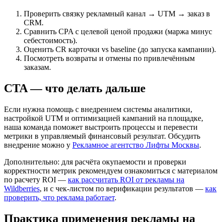
Проверить связку рекламный канал → UTM → заказ в
CRM.
Сравнить CPA с целевой ценой продажи (маржа минус
себестоимость).
Оценить CR карточки vs baseline (до запуска кампании).
Посмотреть возвраты и отмены по привлечённым
заказам.
CTA — что делать дальше
Если нужна помощь с внедрением системы аналитики,
настройкой UTM и оптимизацией кампаний на площадке,
наша команда поможет выстроить процессы и перевести
метрики в управляемый финансовый результат. Обсудить
внедрение можно у
Рекламное агентство Лифты Москвы
.
Дополнительно: для расчёта окупаемости и проверки
корректности метрик рекомендуем ознакомиться с материалом
по расчету ROI —
как рассчитать ROI от рекламы на
Wildberries
, и с чек-листом по верификации результатов —
как
проверить, что реклама работает
.
Практика применения рекламы на