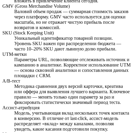
вложить в привлечение клиента сегодня.
GMV (Gross Merchandise Volume)
Валовий объем продаж — суммарная стоимость заказов
через платформу. GMV часто используется для оценки
масштаба, но не отражает чистую прибыль после
возвратов и комиссий.
SKU (Stock Keeping Unit)
Уникальный идентификатор товарной позиции.
Уровень SKU важен при распределении бюджета —
часто 10–20% SKU дают львиную долю прибыли.
UTM-метки
Параметры URL, позволяющие отслеживать источник и
кампанию в аналитике. Корректное использование UTM
— основа сквозной аналитики и сопоставления данных
площадки с CRM.
A/B-тест
Методика сравнения двух версий карточки, креатива
или оффера для выявления лучшего варианта. Ключевое
правило — менять только один параметр за раз и
фиксировать статистически значимый период теста.
Ассист-атрибуция
Модель, учитывающая вклад нескольких точек контакта
в конверсию. В отличие от last-click, ассист-модель
распределяет «вклад» между каналами, позволяя
увидеть, какие касания подготовили покупку.