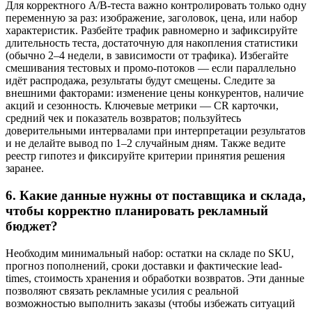
Для корректного A/B-теста важно контролировать только одну
переменную за раз: изображение, заголовок, цена, или набор
характеристик. Разбейте трафик равномерно и зафиксируйте
длительность теста, достаточную для накопления статистики
(обычно 2–4 недели, в зависимости от трафика). Избегайте
смешивания тестовых и промо-потоков — если параллельно
идёт распродажа, результаты будут смещены. Следите за
внешними факторами: изменение цены конкурентов, наличие
акций и сезонность. Ключевые метрики — CR карточки,
средний чек и показатель возвратов; пользуйтесь
доверительными интервалами при интерпретации результатов
и не делайте вывод по 1–2 случайным дням. Также ведите
реестр гипотез и фиксируйте критерии принятия решения
заранее.
6. Какие данные нужны от поставщика и склада,
чтобы корректно планировать рекламный
бюджет?
Необходим минимальный набор: остатки на складе по SKU,
прогноз пополнений, сроки доставки и фактические lead-
times, стоимость хранения и обработки возвратов. Эти данные
позволяют связать рекламные усилия с реальной
возможностью выполнить заказы (чтобы избежать ситуаций