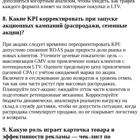
дополняться когортным анализом, чтобы увидеть, как трафик
каждого формата влияет на повторные покупки и LTV.
8. Какие KPI корректировать при запуске
акционных кампаний (распродажи, сезонные
акции)?
При акциях следует временно переориентировать KPI:
допустимо снижение ROAS ради прироста доли рынка и
новых клиентов. Уточните целевые показатели: цель —
максимизация GMV или привлечение новых клиентов с
потенциалом LTV. Оцените предельную цену привлечения
(целевой CPA) с учётом ожидаемой маржи по акции.
Включите в отслеживание долю возвратов и уровень отмен,
так как они часто растут при массовых распродажах.
Планируйте пост-акцию: ожидайте отток части клиентов и
подготовьте ретенционные механики. Корректируйте
бюджеты динамически, анализируя реальную нагрузку на
склад и службу доставки, чтобы не допустить ситуации, когда
распродажа стимулирует продажи, но не покрывает логистику
и возвраты.
9. Какую роль играет карточка товара в
эффективности рекламы — чек-лист по