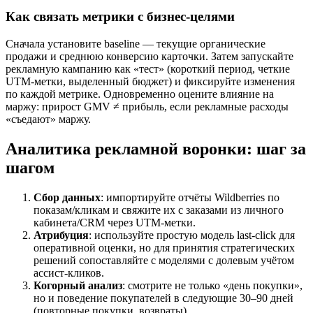
Как связать метрики с бизнес-целями
Сначала установите baseline — текущие органические
продажи и среднюю конверсию карточки. Затем запускайте
рекламную кампанию как «тест» (короткий период, четкие
UTM-метки, выделенный бюджет) и фиксируйте изменения
по каждой метрике. Одновременно оцените влияние на
маржу: прирост GMV ≠ прибыль, если рекламные расходы
«съедают» маржу.
Аналитика рекламной воронки: шаг за
шагом
Сбор данных
: импор­тируйте отчёты Wildberries по
показам/кликам и свяжите их с заказами из личного
кабинета/CRM через UTM-метки.
Атрибуция
: используйте простую модель last-click для
оперативной оценки, но для принятия стратегических
решений сопоставляйте с моделями с долевым учётом
ассист-кликов.
Когорный анализ
: смотрите не только «день покупки»,
но и поведение покупателей в следующие 30–90 дней
(повторные покупки, возвраты).