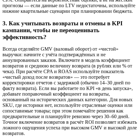
прогнозы — если данные по LTV недостаточны, используйте
нижние квартильные сценарии при планировании бюджета.
3. Как учитывать возвраты и отмены в KPI
кампании, чтобы не переоценивать
эффективность?
Всегда отделяйте GMV (валовый оборот) от «чистой»
выручки: начните с учёта подтверждённых и не
аннулированных заказов. Включите в модель коэффициент
возвратов и среднюю величину возврата (в рублях или % от
чека). При расчёте CPA и ROAS используйте показатель
«чистый доход после возвратов» — это потребует
корректировки отчетов с задержкой (обычно 14–30 дней по
факту возврата). Если вы работаете по KPI «в день запуска»,
добавьте поправочный коэффициент на возвраты,
основанный на исторических данных категории. Для новых
SKU, где историки нет, используйте отраслевые оценки или
сопоставимые товары; при этом помечайте решения как
предварительные и планируйте ревизию через 30–60 дней.
Точное включение возвратов в расчёт ROI позволяет избежать
ложного ощущения успеха при высоком GMV и высокой доле
возвратов.