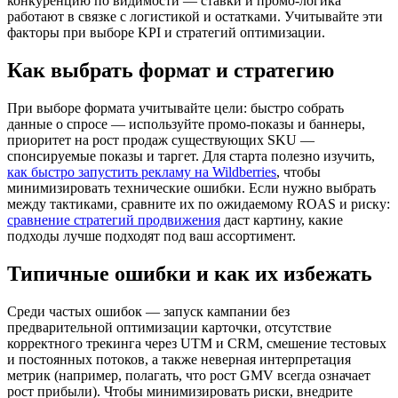
конкуренцию по видимости — ставки и промо-логика
работают в связке с логистикой и остатками. Учитывайте эти
факторы при выборе KPI и стратегий оптимизации.
Как выбрать формат и стратегию
При выборе формата учитывайте цели: быстро собрать
данные о спросе — используйте промо-показы и баннеры,
приоритет на рост продаж существующих SKU —
спонсируемые показы и таргет. Для старта полезно изучить,
как быстро запустить рекламу на Wildberries
, чтобы
минимизировать технические ошибки. Если нужно выбрать
между тактиками, сравните их по ожидаемому ROAS и риску:
сравнение стратегий продвижения
даст картину, какие
подходы лучше подходят под ваш ассортимент.
Типичные ошибки и как их избежать
Среди частых ошибок — запуск кампании без
предварительной оптимизации карточки, отсутствие
корректного трекинга через UTM и CRM, смешение тестовых
и постоянных потоков, а также неверная интерпретация
метрик (например, полагать, что рост GMV всегда означает
рост прибыли). Чтобы минимизировать риски, внедрите