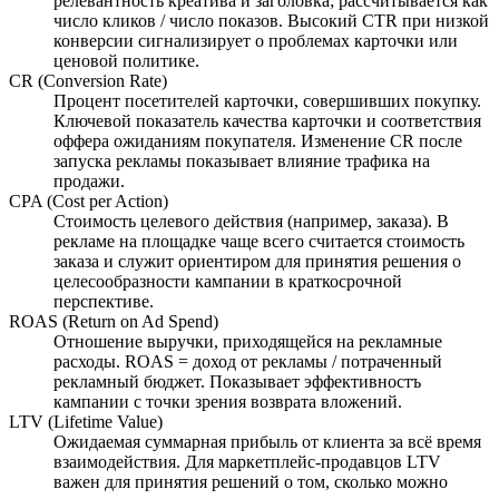
релевантность креатива и заголовка; рассчитывается как
число кликов / число показов. Высокий CTR при низкой
конверсии сигнализирует о проблемах карточки или
ценовой политике.
CR (Conversion Rate)
Процент посетителей карточки, совершивших покупку.
Ключевой показатель качества карточки и соответствия
оффера ожиданиям покупателя. Изменение CR после
запуска рекламы показывает влияние трафика на
продажи.
CPA (Cost per Action)
Стоимость целевого действия (например, заказа). В
рекламе на площадке чаще всего считается стоимость
заказа и служит ориентиром для принятия решения о
целесообразности кампании в краткосрочной
перспективе.
ROAS (Return on Ad Spend)
Отношение выручки, приходящейся на рекламные
расходы. ROAS = доход от рекламы / потраченный
рекламный бюджет. Показывает эффективностъ
кампании с точки зрения возврата вложений.
LTV (Lifetime Value)
Ожидаемая суммарная прибыль от клиента за всё время
взаимодействия. Для маркетплейс-продавцов LTV
важен для принятия решений о том, сколько можно