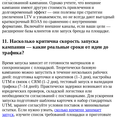
согласованной кампании. Однако учтите, что внешние
кампании имеют другую стоимость привлечения и
долговременный эффект — они полезны при стратегии
увеличения LTV и узнаваемости, но не всегда дают выгодный
краткосрочный ROAS по сравнению с внутренними
форматами. Включайте внешние каналы, если ваши цели —
расширение базы клиентов или запуск бренда на площадке.
11. Насколько критична скорость запуска
кампании — какие реальные сроки от идеи до
трафика?
Время запуска зависит от готовности материалов и
синхронизации с площадкой. Теоретически базовую
кампанию можно запустить в течение нескольких рабочих
дней: подготовка карточки и креативов (1–3 дня), настройка
UTM и связок с CRM (1–2 дня), тестовый запуск и валидация
трафика (7–14 дней). Практически задержки возникают из-за
юридических проверок, складской логистики или
необходимости согласований с поставщиками. Для ускорения
запуска подготовьте шаблоны карточек и набор стандартных
UTM, заранее согласуйте условия поставок и минимальные
остатки. Если нужно узнать,
сколько времени занимает
запуск
, изучите список требований площадки и приготовьте