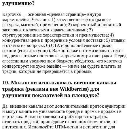
улучшению?
Карточка — основная «целевая страница» внутри
маркетплейса. Чек-лист: 1) качественные фото (разные
ракурсы, масштаб, применение); 2) корректный и понятный
заголовок с ключевыми характеристиками; 3)
структурированные характеристики и преимущества; 4)
конкурентная цена и прозрачные условия доставки; 5) отзывы
и ответы на вопросы; 6) CTA и дополнительные промо-
секции (если доступны). Важно также оптимизировать текст
под релевантные поисковые запросы внутри площадки. Перед
агрессивным увеличением бюджета убедитесь, что карточка
конвертирует не хуже baseline — иначе вы будете платить за
трафик, который не превращается в прибыль.
10. Можно ли использовать внешние каналы
трафика (реклама вне Wildberries) для
улучшения показателей на площадке?
Да, внешние каналы дают дополнительный приток аудитории
и могут влиять на узнаваемость бренда и прямые продажи в
карточках. Важно правильно атрибутировать трафик:
отличать продажи, пришедшие с внешних источников, от
внутренних. Используйте UTM-метки и ретаргетинг для