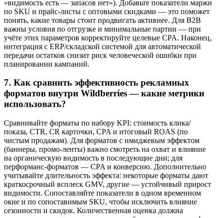
«видимость есть — запасов нет»). Добавьте показатели маржи
по SKU и прайс-листы с оптовыми скидками — это поможет
понять, какие товары стоит продвигать активнее. Для B2B
важны условия по отгрузке и минимальные партии — при
учёте этих параметров корректируйте целевые CPA. Наконец,
интеграция с ERP/складской системой для автоматической
передачи остатков снизит риск человеческой ошибки при
планировании кампаний.
7. Как сравнить эффективность рекламных
форматов внутри Wildberries — какие метрики
использовать?
Сравнивайте форматы по набору KPI: стоимость клика/
показа, CTR, CR карточки, CPA и итоговый ROAS (по
чистым продажам). Для форматов с имиджевым эффектом
(баннеры, промо-ленты) важно смотреть на охват и влияние
на органическую видимость в последующие дни; для
перформанс-форматов — CPA и конверсию. Дополнительно
учитывайте длительность эффекта: некоторые форматы дают
краткосрочный всплеск GMV, другие — устойчивый прирост
видимости. Сопоставляйте показатели в одном временном
окне и по сопоставимым SKU, чтобы исключить влияние
сезонности и скидок. Количественная оценка должна