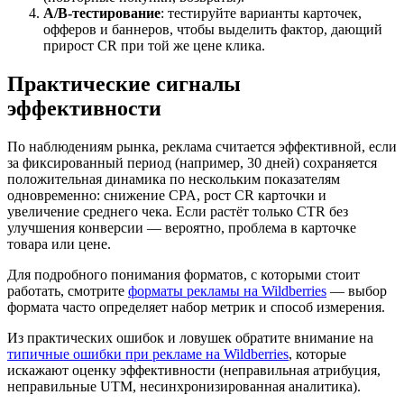
A/B-тестирование
: тестируйте варианты карточек,
офферов и баннеров, чтобы выделить фактор, дающий
прирост CR при той же цене клика.
Практические сигналы
эффективности
По наблюдениям рынка, реклама считается эффективной, если
за фиксированный период (например, 30 дней) сохраняется
положительная динамика по нескольким показателям
одновременно: снижение CPA, рост CR карточки и
увеличение среднего чека. Если растёт только CTR без
улучшения конверсии — вероятно, проблема в карточке
товара или цене.
Для подробного понимания форматов, с которыми стоит
работать, смотрите
форматы рекламы на Wildberries
— выбор
формата часто определяет набор метрик и способ измерения.
Из практических ошибок и ловушек обратите внимание на
типичные ошибки при рекламе на Wildberries
, которые
искажают оценку эффективности (неправильная атрибуция,
неправильные UTM, несинхронизированная аналитика).