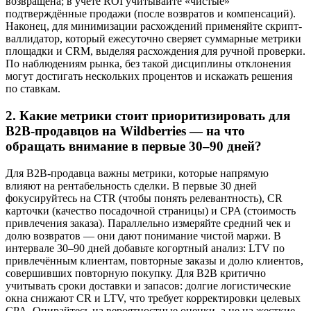
возвращена; в учёте ROI учитывайте «чистые»
подтверждённые продажи (после возвратов и компенсаций).
Наконец, для минимизации расхождений применяйте скрипт-
валлидатор, который ежесуточно сверяет суммарные метрики
площадки и CRM, выделяя расхождения для ручной проверки.
По наблюдениям рынка, без такой дисциплины отклонения
могут достигать нескольких процентов и искажать решения
по ставкам.
2. Какие метрики стоит приоритизировать для
B2B-продавцов на Wildberries — на что
обращать внимание в первые 30–90 дней?
Для B2B-продавца важны метрики, которые напрямую
влияют на рентабельность сделки. В первые 30 дней
фокусируйтесь на CTR (чтобы понять релевантность), CR
карточки (качество посадочной страницы) и CPA (стоимость
привлечения заказа). Параллельно измеряйте средний чек и
долю возвратов — они дают понимание чистой маржи. В
интервале 30–90 дней добавьте когортный анализ: LTV по
привлечённым клиентам, повторные заказы и долю клиентов,
совершивших повторную покупку. Для B2B критично
учитывать сроки доставки и запасов: долгие логистические
окна снижают CR и LTV, что требует корректировки целевых
CPA. Опирайтесь на вероятностные оценки, а не на жесткие