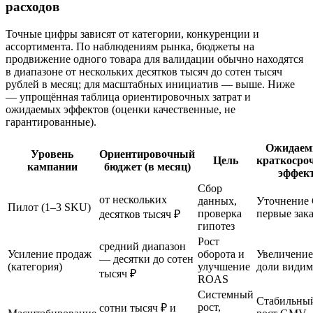
расходов
Точные цифры зависят от категории, конкуренции и
ассортимента. По наблюдениям рынка, бюджеты на
продвижение одного товара для валидации обычно находятся
в диапазоне от нескольких десятков тысяч до сотен тысяч
рублей в месяц; для масштабных инициатив — выше. Ниже
— упрощённая таблица ориентировочных затрат и
ожидаемых эффектов (оценки качественные, не
гарантированные).
Ожидае
Уровень
Ориентировочный
Цель
краткосро
кампании
бюджет (в месяц)
эффек
Сбор
от нескольких
данных,
Уточнение 
Пилот (1–3 SKU)
проверка
первые зак
десятков тысяч ₽
гипотез
Рост
средний диапазон
Усиление продаж
оборота и
Увеличение
— десятки до сотен
(категория)
улучшение
доли видим
тысяч ₽
ROAS
Системный
Стабильны
рост,
сотни тысяч ₽ и