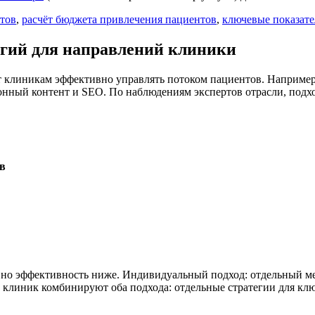
тов
,
расчёт бюджета привлечения пациентов
,
ключевые показат
егий для направлений клиники
 клиникам эффективно управлять потоком пациентов. Например,
онный контент и SEO. По наблюдениям экспертов отрасли, подх
в
н, но эффективность ниже. Индивидуальный подход: отдельный 
ке клиник комбинируют оба подхода: отдельные стратегии для к