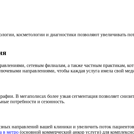
ологии, косметологии и диагностики позволяют увеличивать по
ия
авлениями, сетевым филиалам, а также частным практикам, кот
ключевыми направлениями, чтобы каждая услуга имела свой мед
рафии. В мегаполисах более узкая сегментация позволяет снизи
ьные потребности и сезонность.
разных направлений вашей клиники и увеличить поток пациент
а в метро
(основной коммерческий анкор услуги) для комплексно