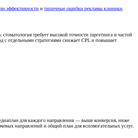
ели эффективности
и
типичные ошибки рекламы клиники
.
 стоматология требует высокой точности таргетинга и частой
од с отдельными стратегиями снижает CPL и повышает
медиаплан для каждого направления — выше конверсия, ниже
лючевых направлений и общий план для вспомогательных услуг.