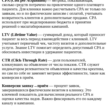
CPA (Cost per Acquisition)
— метрика, показывающая,
сколько средств потрачено на привлечение одного платящего
пациента. Для клиники важно рассчитывать CPA не только по
заявкам, но и по фактическим записям с оплатой, учитывать
возвратность клиентов и дополнительные продажи. CPA
используют при моделировании бюджета и принятии
решений о масштабировании кампаний.
LTV (Lifetime Value)
— суммарный доход, который приносит
пациент за весь период взаимодействия с клиникой. LTV
учитывает первичный чек, частоту визитов и дополнительные
услуги. Знание LTV помогает определить допустимый CPA и
обосновать инвестиции в удержание пациентов.
CTR (Click-Through Rate)
— доля пользователей,
кликнувших на объявление от числа показов. CTR служит
индикатором релевантности объявления и качества креатива,
но сам по себе не заменяет метрики эффективности, такие как
конверсия в приём.
Конверсия заявку→приём
— процент заявок,
завершившихся фактическим визитом в клинику. Это
ключевой показатель для вычисления реального CPA и
оценки качества лидов. Важно фиксировать его по каждому
каналу и кампании.