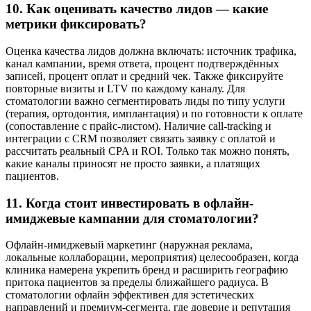
10. Как оценивать качество лидов — какие
метрики фиксировать?
Оценка качества лидов должна включать: источник трафика,
канал кампании, время ответа, процент подтверждённых
записей, процент оплат и средний чек. Также фиксируйте
повторные визиты и LTV по каждому каналу. Для
стоматологии важно сегментировать лиды по типу услуги
(терапия, ортодонтия, имплантация) и по готовности к оплате
(сопоставление с прайс-листом). Наличие call-tracking и
интеграции с CRM позволяет связать заявку с оплатой и
рассчитать реальный CPA и ROI. Только так можно понять,
какие каналы приносят не просто заявки, а платящих
пациентов.
11. Когда стоит инвестировать в офлайн-
имиджевые кампании для стоматологии?
Офлайн-имиджевый маркетинг (наружная реклама,
локальные коллаборации, мероприятия) целесообразен, когда
клиника намерена укрепить бренд и расширить географию
притока пациентов за пределы ближайшего радиуса. В
стоматологии офлайн эффективен для эстетических
направлений и премиум-сегмента, где доверие и репутация