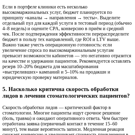
Если в портфеле клиники есть несколько
высокомаржинальных услуг, бюджет планируется по
принципу «каналы → направления → тесты». Выделите
отдельный пул для каждой услуги в тестовый период (обычно
4–8 недель) и оцените CPA, конверсию в приём и средний
чек. После подтверждения эффективности перераспределите
бюджет в пользу тех направлений, где ROI и LTV выше.
Важно также учесть операционную готовность: если
увеличение спроса по высокомаржинальным услугам
превысит возможности кабинетов — это негативно отразится
на качестве и удержании пациентов. Рекомендуется оставлять
резерв 10–20% бюджета для масштабирования
«выстреливших» кампаний и 5–10% на продакшн и
юридическую проверку материалов.
5. Насколько критична скорость обработки
лидов в лечении стоматологических пациентов?
Скорость обработки лидов — критический фактор в
стоматологии. Многие пациенты ищут срочное решение
(боль, травма) и ожидают оперативного ответа. Чем быстрее
отработана заявка (первичный контакт в течение 15–60
минут), тем выше вероятность записи. Медленная реакция
снижает конверсию и увеличивает стоимость привлечения в