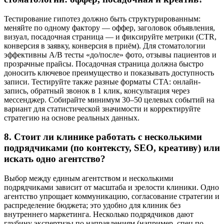
Тестирование гипотез должно быть структурированным:
меняйте по одному фактору — оффер, заголовок объявления,
визуал, посадочная страница — и фиксируйте метрики (CTR,
конверсия в заявку, конверсия в приём). Для стоматологии
эффективны A/B тесты «до/после» фото, отзывы пациентов и
прозрачные прайсы. Посадочная страница должна быстро
доносить ключевое преимущество и показывать доступность
записи. Тестируйте также разные форматы CTA: онлайн-
запись, обратный звонок в 1 клик, консультация через
мессенджер. Собирайте минимум 30–50 целевых событий на
вариант для статистической значимости и корректируйте
стратегию на основе реальных данных.
8. Стоит ли клинике работать с несколькими
подрядчиками (по контексту, SEO, креативу) или
искать одно агентство?
Выбор между единым агентством и несколькими
подрядчиками зависит от масштаба и зрелости клиники. Одно
агентство упрощает коммуникацию, согласование стратегии и
распределение бюджета; это удобно для клиник без
внутреннего маркетинга. Несколько подрядчиков дают
глубину экспертизы по направлениям (например, спец по